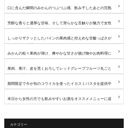
口に含んだ瞬間のみかんのつぶつぶ感、飲み干したあとの完熟
みかんの深い味わいがたま...
芳醇な香りと濃厚な甘味、そして滑らかな舌触りが魅力で女性
はもちろん男性にもお楽し...
しっかりザクッとしたパインの果肉感と控えめな甘酸っぱさが
たまりません🐻 #タローズ...
みかんの粒々果肉が弾け、爽やかな甘さが揚げ物やお肉料理に
相性抜群です🐻 #タローズ...
果肉、果汁、皮を荒くおろしてレッドグレープフルーツ丸ごと
使用した甘さ控えめなサワ...
期間限定で今が旬のコウイカを使ったイカスミパスタを提供中
です！たっぷりのコウイカ...
本日から女性の方でも飲みやすいお酒をオススメメニューに追
加しました！ 鬼おろしサ...
カテゴリー