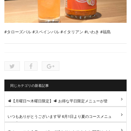
#タローズバル
#スペインバル
#イタリアン
#いわき
#福島
同じカテゴリの新着記事
🥩【月曜日〜木曜日限定】🥩 お得な平日限定メニューが登
場！ ジューシーなサーロイン...
いつもありがとうございます🐻 6月1日より夏のコースメニュ
ーへ変更となります。 仕...