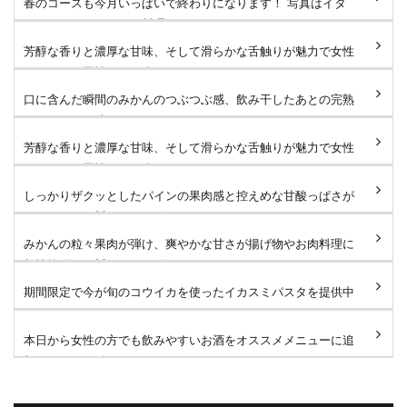
春のコースも今月いっぱいで終わりになります！ 写真はイタ
リアンコースのメイン料理...
芳醇な香りと濃厚な甘味、そして滑らかな舌触りが魅力で女性
はもちろん男性にもお楽し...
口に含んだ瞬間のみかんのつぶつぶ感、飲み干したあとの完熟
みかんの深い味わいがたま...
芳醇な香りと濃厚な甘味、そして滑らかな舌触りが魅力で女性
はもちろん男性にもお楽し...
しっかりザクッとしたパインの果肉感と控えめな甘酸っぱさが
たまりません🐻 #タローズ...
みかんの粒々果肉が弾け、爽やかな甘さが揚げ物やお肉料理に
相性抜群です🐻 #タローズ...
期間限定で今が旬のコウイカを使ったイカスミパスタを提供中
です！たっぷりのコウイカ...
本日から女性の方でも飲みやすいお酒をオススメメニューに追
加しました！ 鬼おろしサ...