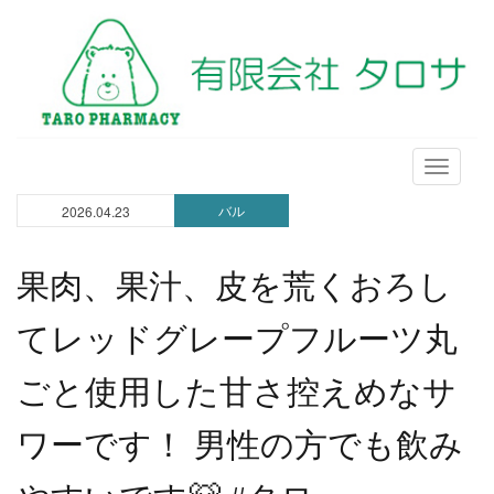
メ
ニ
バル
2026.04.23
ュ
ー
果肉、果汁、皮を荒くおろし
てレッドグレープフルーツ丸
ごと使用した甘さ控えめなサ
ワーです！ 男性の方でも飲み