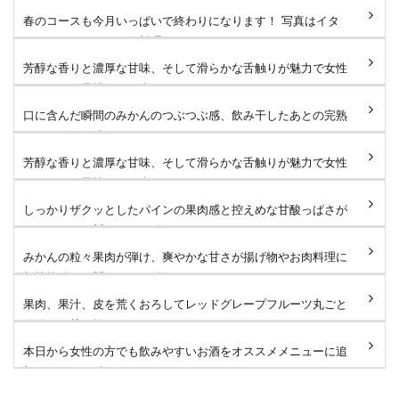
春のコースも今月いっぱいで終わりになります！ 写真はイタ
リアンコースのメイン料理...
芳醇な香りと濃厚な甘味、そして滑らかな舌触りが魅力で女性
はもちろん男性にもお楽し...
口に含んだ瞬間のみかんのつぶつぶ感、飲み干したあとの完熟
みかんの深い味わいがたま...
芳醇な香りと濃厚な甘味、そして滑らかな舌触りが魅力で女性
はもちろん男性にもお楽し...
しっかりザクッとしたパインの果肉感と控えめな甘酸っぱさが
たまりません🐻 #タローズ...
みかんの粒々果肉が弾け、爽やかな甘さが揚げ物やお肉料理に
相性抜群です🐻 #タローズ...
果肉、果汁、皮を荒くおろしてレッドグレープフルーツ丸ごと
使用した甘さ控えめなサワ...
本日から女性の方でも飲みやすいお酒をオススメメニューに追
加しました！ 鬼おろしサ...