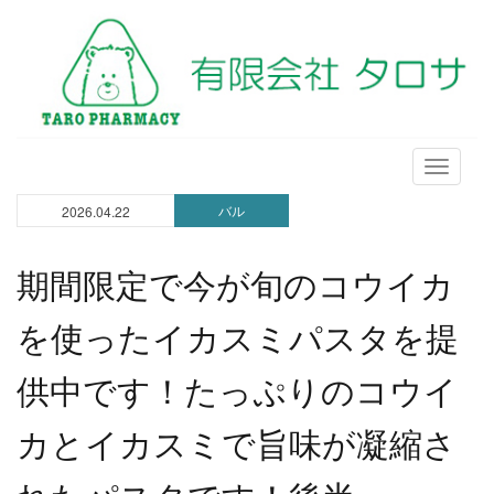
メ
ニ
バル
2026.04.22
ュ
ー
期間限定で今が旬のコウイカ
を使ったイカスミパスタを提
供中です！たっぷりのコウイ
カとイカスミで旨味が凝縮さ