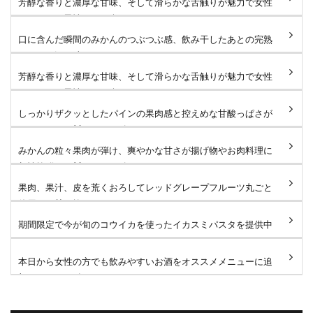
芳醇な香りと濃厚な甘味、そして滑らかな舌触りが魅力で女性
はもちろん男性にもお楽し...
口に含んだ瞬間のみかんのつぶつぶ感、飲み干したあとの完熟
みかんの深い味わいがたま...
芳醇な香りと濃厚な甘味、そして滑らかな舌触りが魅力で女性
はもちろん男性にもお楽し...
しっかりザクッとしたパインの果肉感と控えめな甘酸っぱさが
たまりません🐻 #タローズ...
みかんの粒々果肉が弾け、爽やかな甘さが揚げ物やお肉料理に
相性抜群です🐻 #タローズ...
果肉、果汁、皮を荒くおろしてレッドグレープフルーツ丸ごと
使用した甘さ控えめなサワ...
期間限定で今が旬のコウイカを使ったイカスミパスタを提供中
です！たっぷりのコウイカ...
本日から女性の方でも飲みやすいお酒をオススメメニューに追
加しました！ 鬼おろしサ...