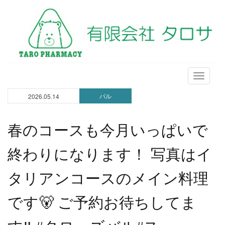
メ
ニ
バル
2026.05.14
ュ
ー
春のコースも今月いっぱいで
終わりになります！ 写真はイ
タリアンコースのメイン料理
です🐻 ご予約お待ちしてま