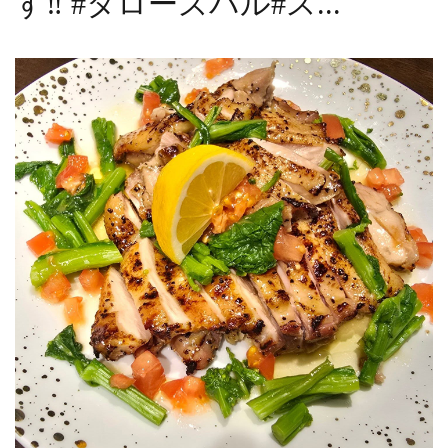
す‼️ #タローズバル#ス...