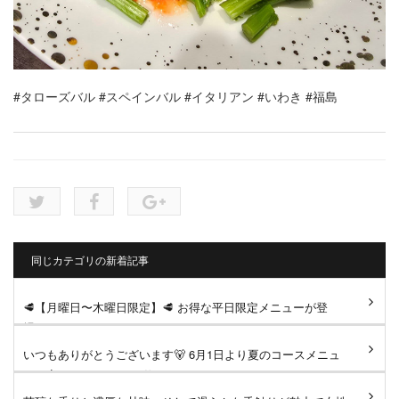
#タローズバル
#スペインバル
#イタリアン
#いわき
#福島
同じカテゴリの新着記事
🥩【月曜日〜木曜日限定】🥩 お得な平日限定メニューが登
場！ ジューシーなサーロイン...
いつもありがとうございます🐻 6月1日より夏のコースメニュ
ーへ変更となります。 仕...