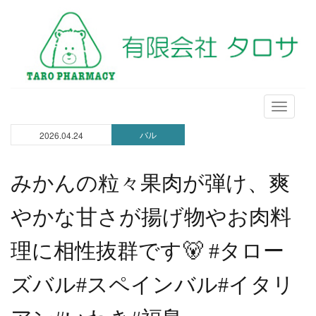
メ
ニ
バル
2026.04.24
ュ
ー
みかんの粒々果肉が弾け、爽
やかな甘さが揚げ物やお肉料
理に相性抜群です🐻 #タロー
ズバル#スペインバル#イタリ