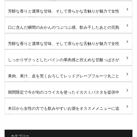
リアンコースのメイン料理...
芳醇な香りと濃厚な甘味、そして滑らかな舌触りが魅力で女性
はもちろん男性にもお楽し...
口に含んだ瞬間のみかんのつぶつぶ感、飲み干したあとの完熟
みかんの深い味わいがたま...
芳醇な香りと濃厚な甘味、そして滑らかな舌触りが魅力で女性
はもちろん男性にもお楽し...
しっかりザクッとしたパインの果肉感と控えめな甘酸っぱさが
たまりません🐻 #タローズ...
果肉、果汁、皮を荒くおろしてレッドグレープフルーツ丸ごと
使用した甘さ控えめなサワ...
期間限定で今が旬のコウイカを使ったイカスミパスタを提供中
です！たっぷりのコウイカ...
本日から女性の方でも飲みやすいお酒をオススメメニューに追
加しました！ 鬼おろしサ...
カテゴリー