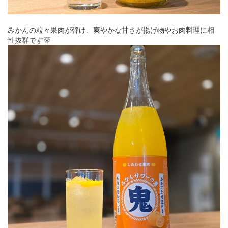
みかんの粒々果肉が弾け、爽やかな甘さが揚げ物やお肉料理に相
性抜群です🐻