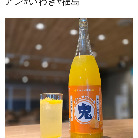
アン#いわき#福島