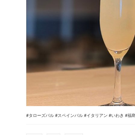
#タローズバル
#スペインバル
#イタリアン
#いわき
#福