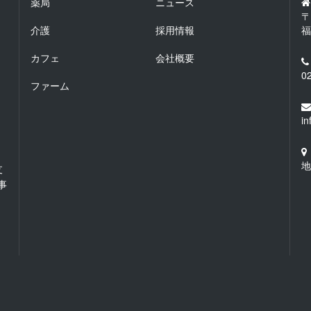
薬局
ニュース
〒
介護
採用情報
福
カフェ
会社概要
0
ファーム
i
地
支
事