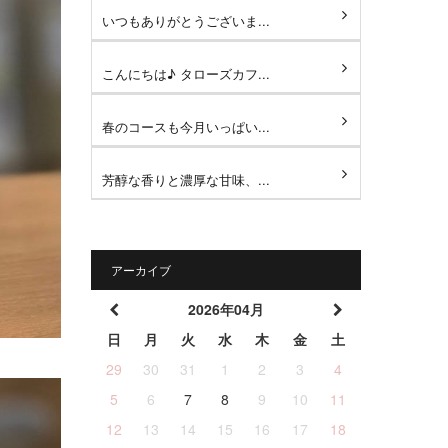
いつもありがとうございま...
こんにちは♪ タローズカフ...
春のコースも今月いっぱい...
芳醇な香りと濃厚な甘味、...
アーカイブ
2026年04月
日
月
火
水
木
金
土
29
30
31
1
2
3
4
5
6
7
8
9
10
11
12
13
14
15
16
17
18