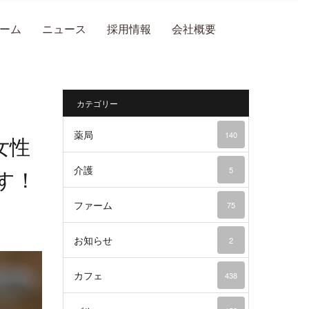
ーム
ニュース
採用情報
会社概要
カテゴリー
薬局
140
女性
介護
5
す！
ファーム
75
お知らせ
2
カフェ
438