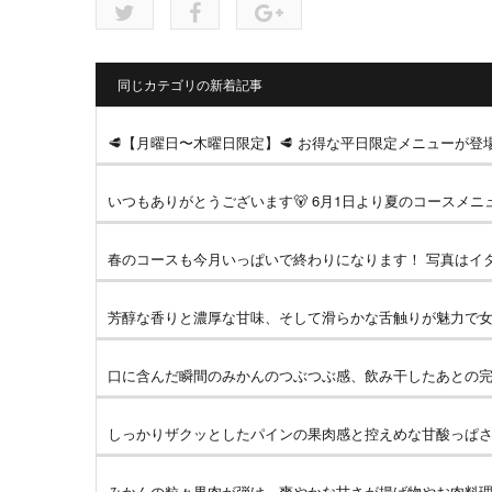
同じカテゴリの新着記事
🥩【月曜日〜木曜日限定】🥩 お得な平日限定メニューが登場
いつもありがとうございます🐻 6月1日より夏のコースメニュ
春のコースも今月いっぱいで終わりになります！ 写真はイタ
芳醇な香りと濃厚な甘味、そして滑らかな舌触りが魅力で女性
口に含んだ瞬間のみかんのつぶつぶ感、飲み干したあとの完熟
しっかりザクッとしたパインの果肉感と控えめな甘酸っぱさがた
みかんの粒々果肉が弾け、爽やかな甘さが揚げ物やお肉料理に相