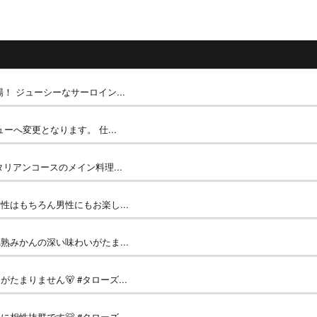
！ ジューシーなサーロイン...
ーへ変更となります。 仕...
リアンコースのメイン料理...
はもちろん男性にもお楽し...
みかんの深い味わいがたま...
まりません🐻 #タローズ...
性抜群です🐻 #タローズ...