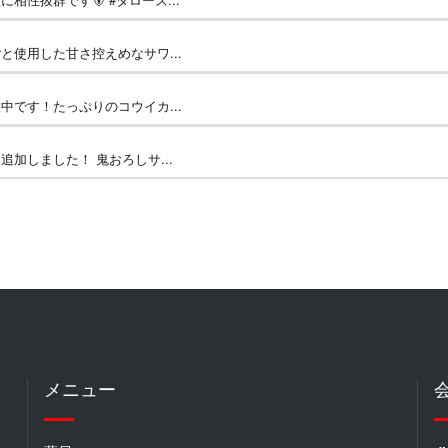
使用した甘さ控えめなサワ...
です！たっぷりのコウイカ...
加しました！ 鬼おろしサ...
メニュー