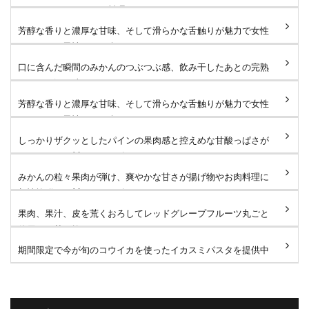
リアンコースのメイン料理...
芳醇な香りと濃厚な甘味、そして滑らかな舌触りが魅力で女性
はもちろん男性にもお楽し...
口に含んだ瞬間のみかんのつぶつぶ感、飲み干したあとの完熟
みかんの深い味わいがたま...
芳醇な香りと濃厚な甘味、そして滑らかな舌触りが魅力で女性
はもちろん男性にもお楽し...
しっかりザクッとしたパインの果肉感と控えめな甘酸っぱさが
たまりません🐻 #タローズ...
みかんの粒々果肉が弾け、爽やかな甘さが揚げ物やお肉料理に
相性抜群です🐻 #タローズ...
果肉、果汁、皮を荒くおろしてレッドグレープフルーツ丸ごと
使用した甘さ控えめなサワ...
期間限定で今が旬のコウイカを使ったイカスミパスタを提供中
です！たっぷりのコウイカ...