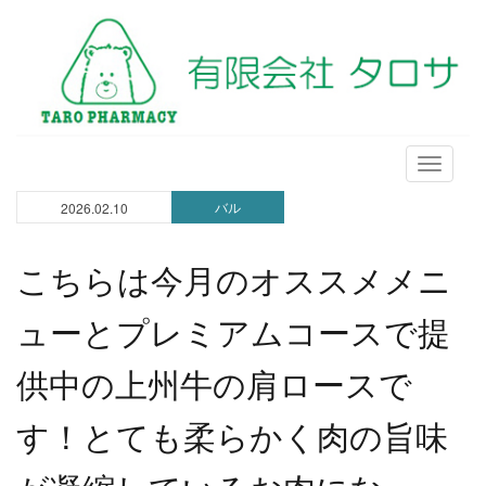
メ
ニ
バル
2026.02.10
ュ
ー
こちらは今月のオススメメニ
ューとプレミアムコースで提
供中の上州牛の肩ロースで
す！とても柔らかく肉の旨味