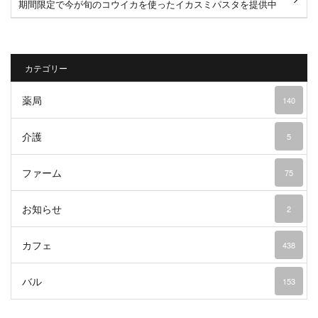
期間限定で今が旬のコウイカを使ったイカスミパスタを提供中
です！たっぷりのコウイカ...
カテゴリー
薬局
140
介護
5
ファーム
75
お知らせ
2
カフェ
438
バル
153