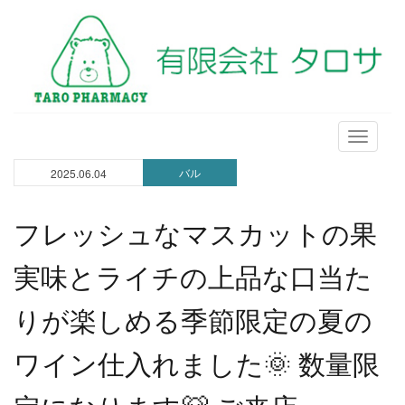
メ
ニ
バル
2025.06.04
ュ
ー
フレッシュなマスカットの果
実味とライチの上品な口当た
りが楽しめる季節限定の夏の
ワイン仕入れました🌞 数量限