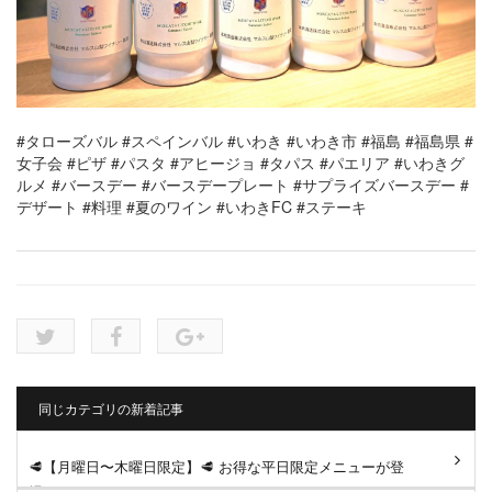
#タローズバル
#スペインバル
#いわき
#いわき市
#福島
#福島県
#
女子会
#ピザ
#パスタ
#アヒージョ
#タパス
#パエリア
#いわきグ
ルメ
#バースデー
#バースデープレート
#サプライズバースデー
#
デザート
#料理
#夏のワイン
#いわきFC
#ステーキ
同じカテゴリの新着記事
🥩【月曜日〜木曜日限定】🥩 お得な平日限定メニューが登
場！ ジューシーなサーロイン...