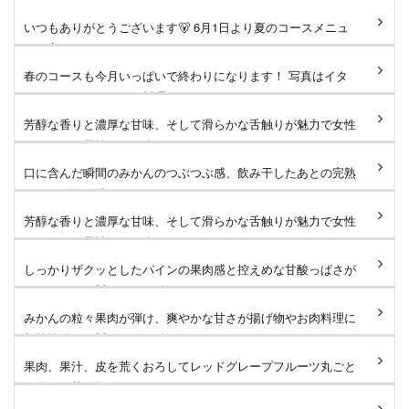
いつもありがとうございます🐻 6月1日より夏のコースメニュ
ーへ変更となります。 仕...
春のコースも今月いっぱいで終わりになります！ 写真はイタ
リアンコースのメイン料理...
芳醇な香りと濃厚な甘味、そして滑らかな舌触りが魅力で女性
はもちろん男性にもお楽し...
口に含んだ瞬間のみかんのつぶつぶ感、飲み干したあとの完熟
みかんの深い味わいがたま...
芳醇な香りと濃厚な甘味、そして滑らかな舌触りが魅力で女性
はもちろん男性にもお楽し...
しっかりザクッとしたパインの果肉感と控えめな甘酸っぱさが
たまりません🐻 #タローズ...
みかんの粒々果肉が弾け、爽やかな甘さが揚げ物やお肉料理に
相性抜群です🐻 #タローズ...
果肉、果汁、皮を荒くおろしてレッドグレープフルーツ丸ごと
使用した甘さ控えめなサワ...