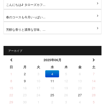
こんにちは♪ タローズカフ...
春のコースも今月いっぱい...
芳醇な香りと濃厚な甘味、...
アーカイブ
2025年06月
日
月
火
水
木
金
土
1
2
3
4
5
6
7
8
9
10
11
12
13
14
15
16
17
18
19
20
21
22
23
24
25
26
27
28
29
30
1
2
3
4
5