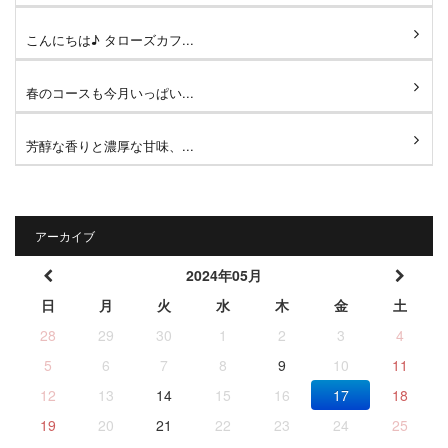
こんにちは♪ タローズカフ...
春のコースも今月いっぱい...
芳醇な香りと濃厚な甘味、...
アーカイブ
2024年05月
日
月
火
水
木
金
土
28
29
30
1
2
3
4
5
6
7
8
9
10
11
12
13
14
15
16
17
18
19
20
21
22
23
24
25