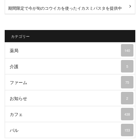
期間限定で今が旬のコウイカを使ったイカスミパスタを提供中
です！たっぷりのコウイカ...
カテゴリー
薬局
140
介護
5
ファーム
75
お知らせ
2
カフェ
438
バル
153