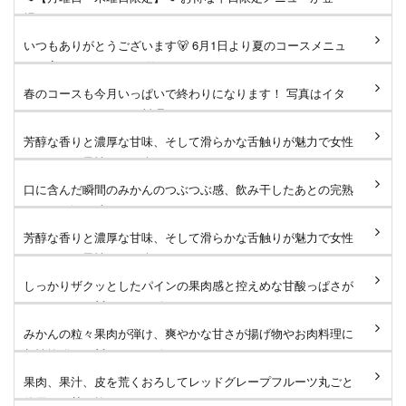
場！ ジューシーなサーロイン...
いつもありがとうございます🐻 6月1日より夏のコースメニュ
ーへ変更となります。 仕...
春のコースも今月いっぱいで終わりになります！ 写真はイタ
リアンコースのメイン料理...
芳醇な香りと濃厚な甘味、そして滑らかな舌触りが魅力で女性
はもちろん男性にもお楽し...
口に含んだ瞬間のみかんのつぶつぶ感、飲み干したあとの完熟
みかんの深い味わいがたま...
芳醇な香りと濃厚な甘味、そして滑らかな舌触りが魅力で女性
はもちろん男性にもお楽し...
しっかりザクッとしたパインの果肉感と控えめな甘酸っぱさが
たまりません🐻 #タローズ...
みかんの粒々果肉が弾け、爽やかな甘さが揚げ物やお肉料理に
相性抜群です🐻 #タローズ...
果肉、果汁、皮を荒くおろしてレッドグレープフルーツ丸ごと
使用した甘さ控えめなサワ...