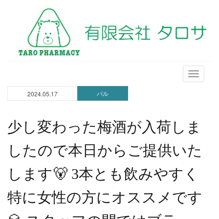
メ
ニ
バル
2024.05.17
ュ
ー
少し変わった梅酒が入荷しま
したので本日からご提供いた
します🐻 3本とも飲みやすく
特に女性の方にオススメです