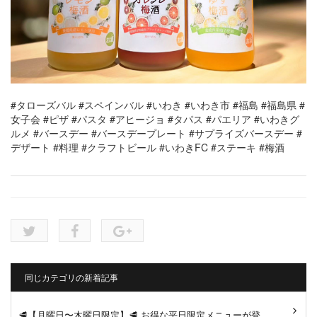
#タローズバル
#スペインバル
#いわき
#いわき市
#福島
#福島県
#
女子会
#ピザ
#パスタ
#アヒージョ
#タパス
#パエリア
#いわきグ
ルメ
#バースデー
#バースデープレート
#サプライズバースデー
#
デザート
#料理
#クラフトビール
#いわきFC
#ステーキ
#梅酒
同じカテゴリの新着記事
🥩【月曜日〜木曜日限定】🥩 お得な平日限定メニューが登