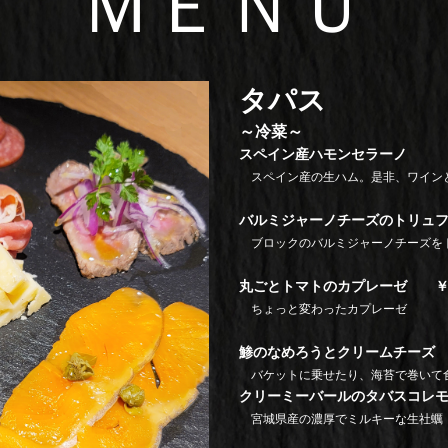
ＭＥＮＵ
タパス
～冷菜～
スペイン産ハモンセラーノ ￥
スペイン産の生ハム。是非、ワインと
バルミジャーノチーズのトリュフ
ブロックのバルミジャーノチーズを
丸ごとトマトのカプレーゼ ￥1,
ちょっと変わったカプレーゼ
鯵のなめろうとクリームチーズ ￥
バケットに乗せたり、海苔で巻いて
クリーミーバールのタバスコレモ
宮城県産の濃厚でミルキーな生社蠣