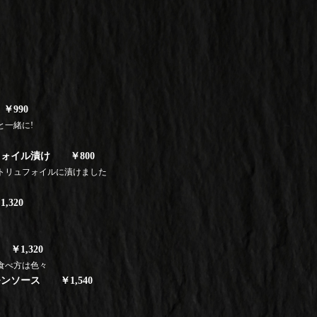
990
一緒に!
ォイル漬け ￥800
トリュフォイルに漬けました
320
1,320
食べ方は色々
ンソース ￥1,540