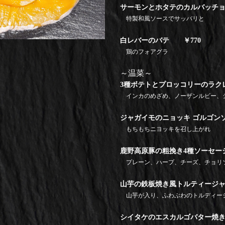
サーモンとホタテのカルバッチョ
特製和風ソースでサッバリと
白レバーのバテ ￥770
鶏のフォアグラ
～温菜～
3種ボテトとプロッコリーのラクレ
インカのめざめ、ノーザンルビー、
ジャガイモのニョッキ ゴルゴンソ
もちもちニヨッキを召し上がれ
鹿野高原豚の粗挽き4種ソーセージ
プレーン、ハープ、チーズ、チョリ
山芋の鉄板焼き風トルティージャ
山芋が入り、ふわぶわのトルディー
シイタケのエスカルゴバター焼き