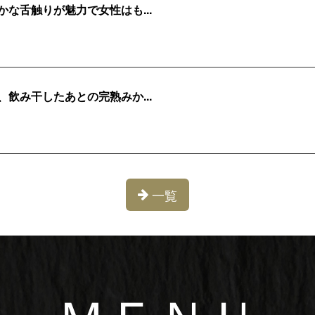
な舌触りが魅力で女性はも...
飲み干したあとの完熟みか...
一覧