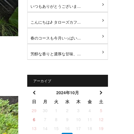
いつもありがとうございま...
こんにちは♪ タローズカフ...
春のコースも今月いっぱい...
芳醇な香りと濃厚な甘味、...
アーカイブ
2024年10月
日
月
火
水
木
金
土
29
30
1
2
3
4
5
6
7
8
9
10
11
12
13
14
15
16
17
18
19