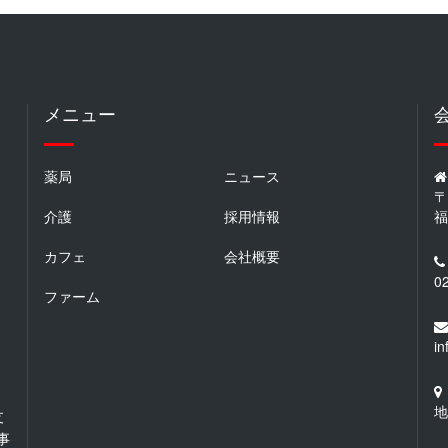
メニュー
薬局
ニュース
〒
介護
採用情報
福
カフェ
会社概要
0
ファーム
i
地
支
事