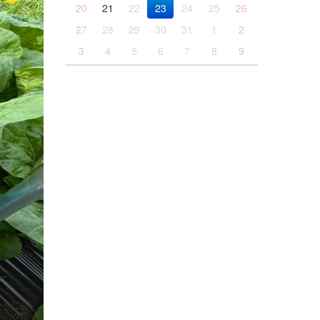
20
21
22
23
24
25
26
27
28
29
30
31
1
2
3
4
5
6
7
8
9