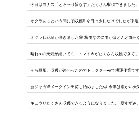
今日は白ナス「とろ〜り旨なす」たくさん収穫できました。 
オクラあっという間に初収穫‼️ 今日は少しだけでしたが来週
オクラね花🌼が咲きました😀 梅雨なのに雨がほとんど降らなく
晴れ☀️の天気が続いてミニトマト🍅がたくさん収穫できてます
そら豆畑、収穫が終わったのでトラクター🚜で耕運作業です。 
新ジャガ🥔メークイン出荷し始めました😊 今年は暖かい天気
キュウリたくさん収穫できるようになりました。 夏すずみ、