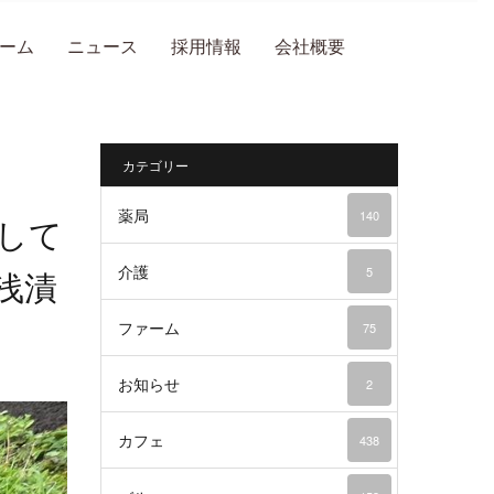
ーム
ニュース
採用情報
会社概要
カテゴリー
薬局
140
して
介護
5
浅漬
ファーム
75
お知らせ
2
カフェ
438