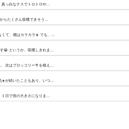
真っ白なナスでトロトロや...
からたくさん収穫できそう...
て、畑はカラカラ☀️ でも、...
😀 というか、収穫しきれま...
次はブロッコリー🥦を植え...
☀️が続いたこともあり、いつ...
１日で倍の大きさになりま...