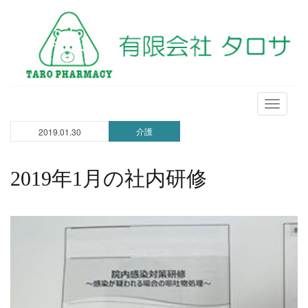
メ
ニ
介護
2019.01.30
ュ
ー
2019年1月の社内研修